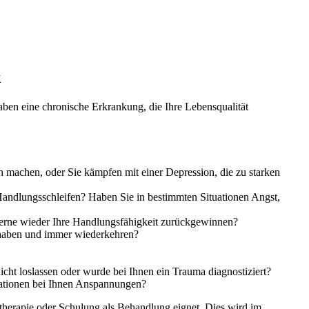
k
haben eine chronische Erkrankung, die Ihre Lebensqualität
en machen, oder Sie kämpfen mit einer Depression, die zu starken
andlungsschleifen? Haben Sie in bestimmten Situationen Angst,
erne wieder Ihre Handlungsfähigkeit zurückgewinnen?
 haben und immer wiederkehren?
cht loslassen oder wurde bei Ihnen ein Trauma diagnostiziert?
uationen bei Ihnen Anspannungen?
therapie oder Schulung als Behandlung eignet. Dies wird im