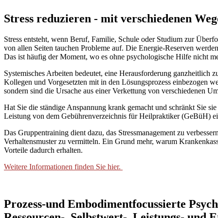
Stress reduzieren - mit verschiedenen We
Stress entsteht, wenn Beruf, Familie, Schule oder Studium zur Überf
von allen Seiten tauchen Probleme auf. Die Energie-Reserven werden s
Das ist häufig der Moment, wo es ohne psychologische Hilfe nicht me
Systemisches Arbeiten bedeutet, eine Herausforderung ganzheitlich zu 
Kollegen und Vorgesetzten mit in den Lösungsprozess einbezogen wer
sondern sind die Ursache aus einer Verkettung von verschiedenen U
Hat Sie die ständige Anspannung krank gemacht und schränkt Sie sie i
Leistung von dem Gebührenverzeichnis für Heilpraktiker (GeBüH) eing
Das Gruppentraining dient dazu, das Stressmanagement zu verbesser
Verhaltensmuster zu vermitteln. Ein Grund mehr, warum Krankenkassen
Vorteile dadurch erhalten.
Weitere Informationen finden Sie hier.
Prozess-und Embodimentfocussierte Psych
Ressourcen-, Selbstwert-, Leistungs- und 