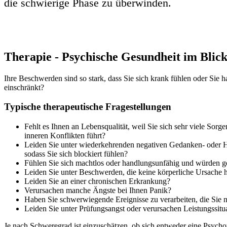
die schwierige Phase zu überwinden.
Therapie - Psychische Gesundheit im Blic
Ihre Beschwerden sind so stark, dass Sie sich krank fühlen oder Sie 
einschränkt?
Typische therapeutische Fragestellungen
Fehlt es Ihnen an Lebensqualität, weil Sie sich sehr viele Sorg
inneren Konflikten führt?
Leiden Sie unter wiederkehrenden negativen Gedanken- oder H
sodass Sie sich blockiert fühlen?
Fühlen Sie sich machtlos oder handlungsunfähig und würden g
Leiden Sie unter Beschwerden, die keine körperliche Ursache
Leiden Sie an einer chronischen Erkrankung?
Verursachen manche Ängste bei Ihnen Panik?
Haben Sie schwerwiegende Ereignisse zu verarbeiten, die Sie ni
Leiden Sie unter Prüfungsangst oder verursachen Leistungssit
Je nach Schweregrad ist einzuschätzen, ob sich entweder eine Psycho