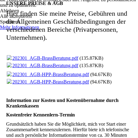
UNSERE PREISE & AGB
und zu optimieren.
Ablehnen
Hier finden Sie meine Preise, Gebühren und
Alle akzeptieren
die Allgemeinen Geschäftsbedingungen der
Speichern
Mehr Informationen
verschiedenen Bereiche (Privatpersonen,
Unternehmen).
202301_AGB-BrassBeratung.pdf
(135.87KB)
202301_AGB-BrassBeratung.pdf
(135.87KB)
202301_AGB-HPP-BrassBeratung.pdf
(94.67KB)
202301_AGB-HPP-BrassBeratung.pdf
(94.67KB)
Information zur Kosten und Kosten­­übernahme durch
Kranken­kassen
Kostenfreier Kennenlern-Termin
Grundsätzlich haben Sie die Möglichkeit, mich vor Start einer
Zusammenarbeit kennenzulernen. Hierfür biete ich telefonische
und auch persönliche Informationstermine von ca. 30 Minuten