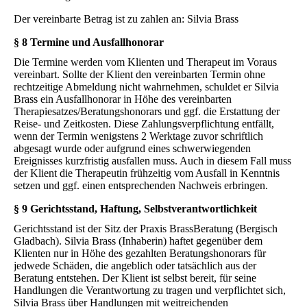
Der vereinbarte Betrag ist zu zahlen an: Silvia Brass
§ 8 Termine und Ausfallhonorar
Die Termine werden vom Klienten und Therapeut im Voraus
vereinbart. Sollte der Klient den vereinbarten Termin ohne
rechtzeitige Abmeldung nicht wahrnehmen, schuldet er Silvia
Brass ein Ausfallhonorar in Höhe des vereinbarten
Therapiesatzes/Beratungshonorars und ggf. die Erstattung der
Reise- und Zeitkosten. Diese Zahlungsverpflichtung entfällt,
wenn der Termin wenigstens 2 Werktage zuvor schriftlich
abgesagt wurde oder aufgrund eines schwerwiegenden
Ereignisses kurzfristig ausfallen muss. Auch in diesem Fall muss
der Klient die Therapeutin frühzeitig vom Ausfall in Kenntnis
setzen und ggf. einen entsprechenden Nachweis erbringen.
§ 9 Gerichtsstand, Haftung, Selbstverantwortlichkeit
Gerichtsstand ist der Sitz der Praxis BrassBeratung (Bergisch
Gladbach). Silvia Brass (Inhaberin) haftet gegenüber dem
Klienten nur in Höhe des gezahlten Beratungshonorars für
jedwede Schäden, die angeblich oder tatsächlich aus der
Beratung entstehen. Der Klient ist selbst bereit, für seine
Handlungen die Verantwortung zu tragen und verpflichtet sich,
Silvia Brass über Handlungen mit weitreichenden