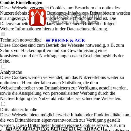
Cookie-Einstellungen
Diese Webseite verwendet Cookies, um Besuchern ein optimales
Nutzererlebnis zu bieten. Bestimmte Inhalte von Drittanbietern werden
nur angezeigt, wenn die entsprechende Option aktiviert ist. Die
Datenverarbeitung kann dann auch in einem Drittland erfolgen.
Weitere Informationen hierzu in der Datenschutzerklärung.
Technisch notwendige
PREISE & AGB
Diese Cookies sind zum Betrieb der Webseite notwendig, z.B. zum
Schutz vor Hackerangriffen und zur Gewährleistung eines
konsistenten und der Nachfrage angepassten Erscheinungsbilds der
Seite.
Analytische
Diese Cookies werden verwendet, um das Nutzererlebnis weiter zu
optimieren. Hierunter fallen auch Statistiken, die dem
Webseitenbetreiber von Drittanbietern zur Verfügung gestellt werden,
sowie die Ausspielung von personalisierter Werbung durch die
Nachverfolgung der Nutzeraktivität über verschiedene Webseiten.
Drittanbieter-Inhalte
Diese Webseite bietet möglicherweise Inhalte oder Funktionalitäten an,
die von Drittanbietern eigenverantwortlich zur Verfügung gestellt
werden. Diese Drittanbieter können eigene Cookies setzen, z.B. um
BRASS BERATUNG BERGISCH GLADBACH -
die Nutzeraktivität zu verfolgen oder ihre Angebote zu personalisieren